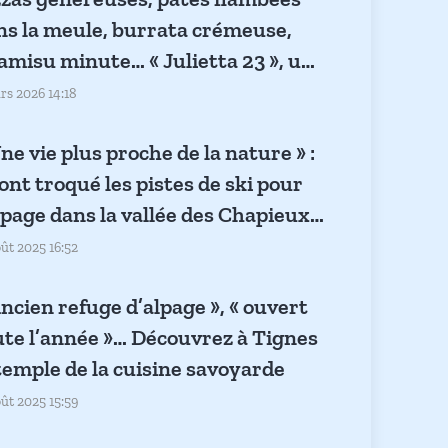
ns la meule, burrata crémeuse,
ramisu minute… « Julietta 23 », un
rfum d’Italie à Tignes
rs 2026 14:18
ne vie plus proche de la nature » :
 ont troqué les pistes de ski pour
alpage dans la vallée des Chapieux…
om sur la Bergerie de la Fya
oût 2025 16:52
ncien refuge d’alpage », « ouvert
ute l’année »… Découvrez à Tignes
 temple de la cuisine savoyarde
oût 2025 15:59