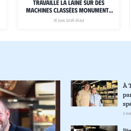
travaille la laine sur des
machines classées Monuments
historiques
16 juin 2026 16:44
À T
pa
sp
2 ma
Pi