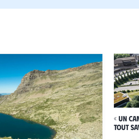
« Un ca
Tout sa
d’avent