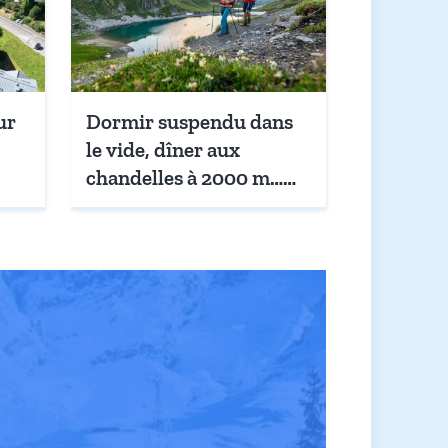
ur
Dormir suspendu dans
le vide, dîner aux
chandelles à 2000 m…
sort
Quand la canicule
étouffe la plaine, Valloire
joue la carte de la
fraîcheur