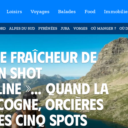
Loisirs
Voyages
Balades
Food
Immobilie
ORD
ALPES DU SUD
PYRÉNÉES
JURA
VOSGES
OÙ MANGER ?
OÙ D
ge fraîcheur de
 un shot
ine »… Quand la
cogne, Orcières
es cinq spots