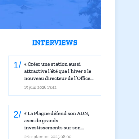
INTERVIEWS
« Créer une station aussi
attractive l’été que l’hiver » le
nouveau directeur de l’Office
de Tourisme de La Rosière dans
15 juin 2026 19:42
Le Petit Montagnard
« La Plagne défend son ADN,
avec de grands
investissements sur son
domaine skiable » : Thomas
26 septembre 2025 08:00