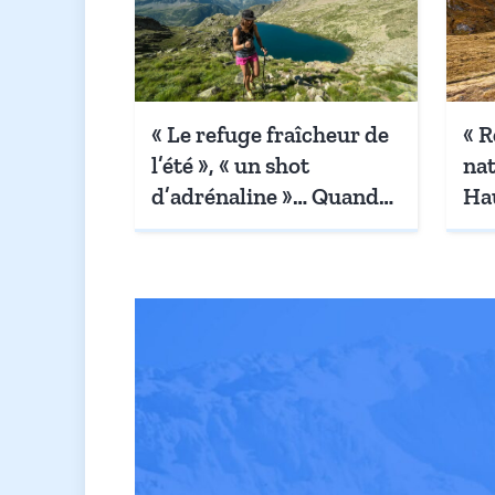
« Le refuge fraîcheur de
« R
l’été », « un shot
nat
d’adrénaline »… Quand
Hau
la canicule cogne,
art
Orcières dégaine ses
du 
cinq spots pour se
en 
rafraîchir
sen