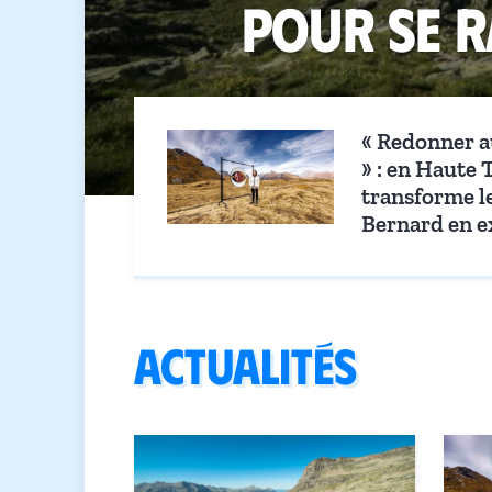
pour se r
« Redonner au
» : en Haute 
transforme le
Bernard en e
ACTUALITÉS