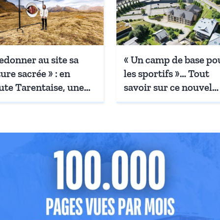
edonner au site sa
« Un camp de base po
ure sacrée » : en
les sportifs »… Tout
te Tarentaise, une
savoir sur ce nouvel
iste transforme le col
hôtel d’aventure qui 
Petit Saint-Bernard
de terre au pied du
expérience
Mont-Blanc
sorielle