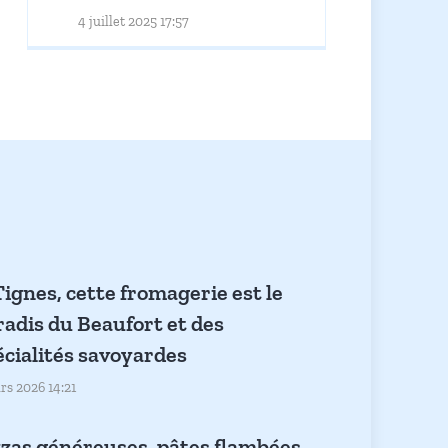
Lévêque (Les Arcs) dans Le
4 juillet 2025 17:57
Petit Montagnard
ignes, cette fromagerie est le
radis du Beaufort et des
écialités savoyardes
rs 2026 14:21
zzas généreuses, pâtes flambées