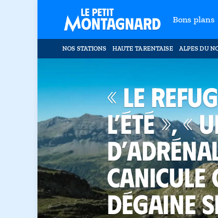
Bons plans
NOS STATIONS
HAUTE TARENTAISE
ALPES DU N
« Le refu
l’été », «
d’adrénal
canicule 
dégaine s