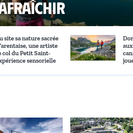
afraîchir
 site sa nature sacrée
Dor
Tarentaise, une artiste
aux
 col du Petit Saint-
cani
xpérience sensorielle
joue