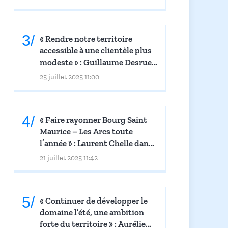
Saison dans Le Petit
Montagnard
« Rendre notre territoire
accessible à une clientèle plus
modeste » : Guillaume Desrues
dans Le Petit Montagnard
25 juillet 2025 11:00
« Faire rayonner Bourg Saint
Maurice – Les Arcs toute
l’année » : Laurent Chelle dans
Le Petit Montagnard
21 juillet 2025 11:42
« Continuer de développer le
domaine l’été, une ambition
forte du territoire » : Aurélie