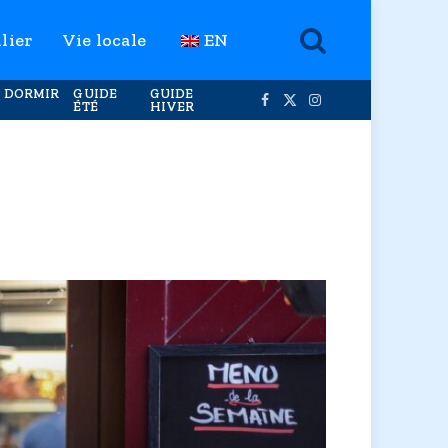
lier
Vie locale
EN
 DORMIR
GUIDE
GUIDE
ÉTÉ
HIVER
Facebook
X
Instagram
(Twitter)