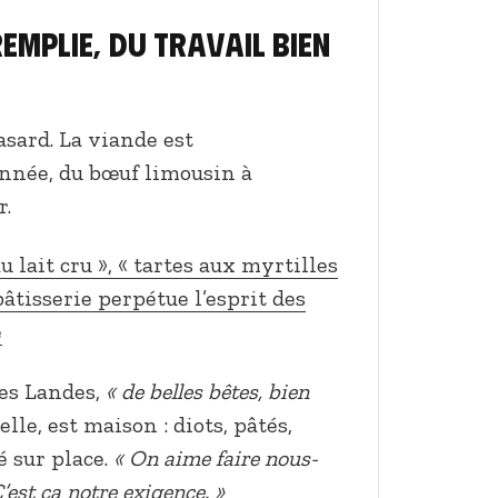
remplie, du travail bien
hasard. La viande est
nnée, du bœuf limousin à
r.
u lait cru », « tartes aux myrtilles
pâtisserie perpétue l’esprit des
e
des Landes,
« de belles bêtes, bien
lle, est maison : diots, pâtés,
é sur place.
« On aime faire nous-
’est ça notre exigence. »