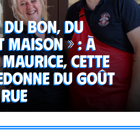
 du bon, du
t maison » : à
 Maurice, cette
edonne du goût
 rue