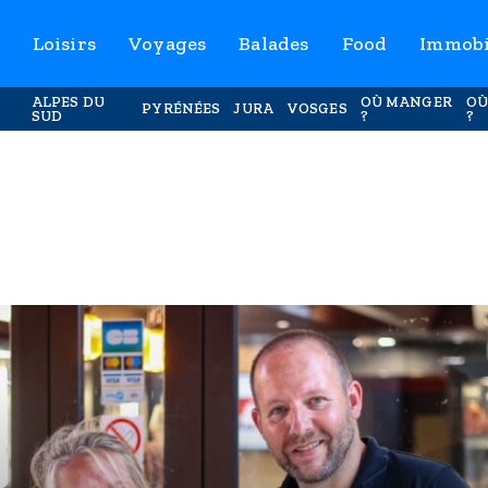
Loisirs
Voyages
Balades
Food
Immobi
ALPES DU
OÙ MANGER
OÙ
PYRÉNÉES
JURA
VOSGES
SUD
?
?