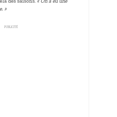
elà des saisons.
« On a eu une
e. »
PUBLICITÉ