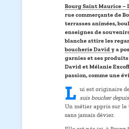
Bourg Saint Maurice – 
rue commerçante de Bo
terrasses animées, bou
enseignes de souvenirs
blanche attire les regar
boucherie David
y a pos
garnies et ses produits
David et Mélanie Excoff
passion, comme une év
L
ui est originaire d
suis boucher depuis
Un métier appris sur le 
sans jamais dévier.
Elle est née ici, à Bourg