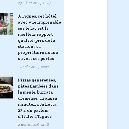
23 juillet 2025 11:27
À Tignes, cet hôtel
avec vue imprenable
sur le lac est le
meilleur rapport
qualité-prix de la
station : sa
propriétaire nous a
ouvert ses portes
12 août 2025 12:27
Pizzas généreuses,
pâtes flambées dans
la meule, burrata
crémeuse, tiramisu
minute… « Julietta
23 », un parfum
d’Italie à Tignes
2 mars 2026 14:18