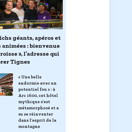
chs géants, apéros et
s animées : bienvenue
Croisse », l’adresse qui
brer Tignes
« Une belle
endormie avec un
potentiel fou » : à
Arc 1600, cet hôtel
mythique s’est
métamorphosé et a
su se réinventer
dans l’esprit de la
montagne