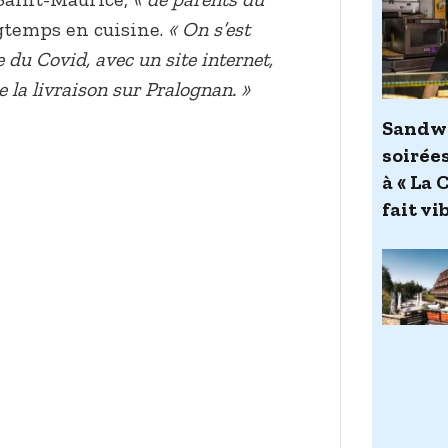
ngtemps en cuisine.
« On s’est
 du Covid, avec un site internet,
e la livraison sur Pralognan. »
Sandwi
soirée
à « La 
fait vi