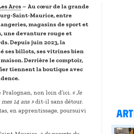
Les Arcs
–
Au cœur de la grande
urg-Saint-Maurice, entre
langeries, magasins de sport et
, une devanture rouge et
ds. Depuis juin 2023, la
é ses billots, ses vitrines bien
 maison. Derrière le comptoir,
ier tiennent la boutique avec
idence.
e Pralognan, non loin d’ici.
« Je
 mes 14 ans »
dit-il sans détour.
Arti
tas, en apprentissage, poursuivi
-Saint-Maurice,
« de parents du