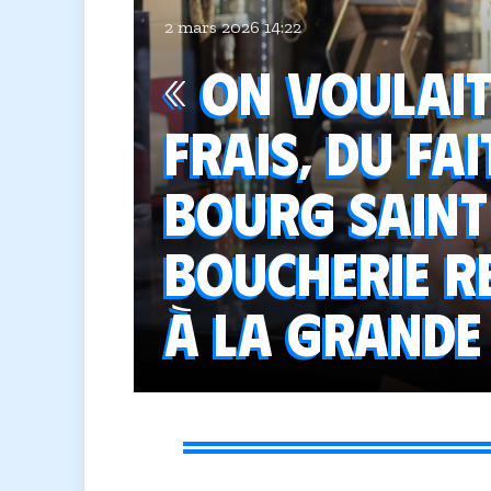
2 mars 2026 14:22
« On voulait
frais, du fai
Bourg Saint
boucherie r
à la grande