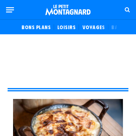
BONS PLANS
LOISIRS
VOYAGES
BALADES