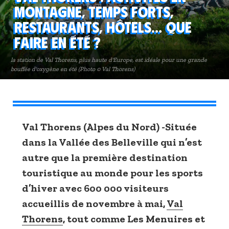
montagne, temps forts,
restaurants, hôtels… Que
faire en été ?
la station de Val Thorens, plus haute d'Europe, est idéale pour une grande
bouffée d'oxygène en été (Photo © Val Thorens)
Val Thorens (Alpes du Nord) -Située
dans la Vallée des Belleville qui n’est
autre que la première destination
touristique au monde pour les sports
d’hiver avec 600 000 visiteurs
accueillis de novembre à mai,
Val
Thorens
, tout comme Les Menuires et