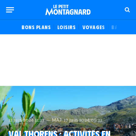
BONS PLANS
LOISIRS
VOYAGES
BALADES
11 juin 2024 11:23
MAJ
17 juin 2024 09:32
Val Thorens : activités en