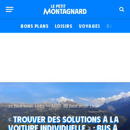
BONS PLANS
LOISIRS
VOYAGES
BALADES
22 juin 2026 14:53
MAJ
29 juin 2026 13:38
« Trouver des solutions à la
voiture individuelle » : Bus à