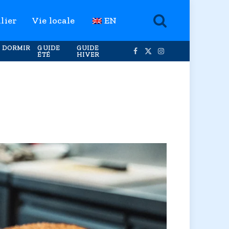
lier
Vie locale
EN
 DORMIR
GUIDE
GUIDE
ÉTÉ
HIVER
Facebook
X
Instagram
(Twitter)