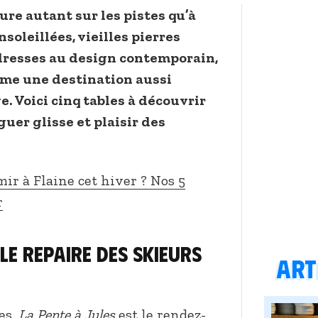
oure autant sur les pistes qu’à
nsoleillées, vieilles pierres
dresses au design contemporain,
mme une destination aussi
 Voici cinq tables à découvrir
guer glisse et plaisir des
ir à Flaine cet hiver ? Nos 5
r
 le repaire des skieurs
Arti
es,
La Pente à Jules
est le rendez-