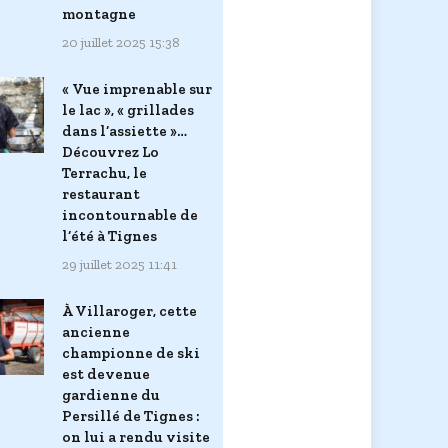
montagne
20 juillet 2025 15:38
« Vue imprenable sur
le lac », « grillades
dans l’assiette »…
Découvrez Lo
Terrachu, le
restaurant
incontournable de
l’été à Tignes
29 juillet 2025 11:41
À Villaroger, cette
ancienne
championne de ski
est devenue
gardienne du
Persillé de Tignes :
on lui a rendu visite