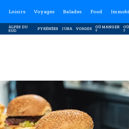
Loisirs
Voyages
Balades
Food
Immobi
ALPES DU
OÙ MANGER
OÙ
PYRÉNÉES
JURA
VOSGES
SUD
?
?