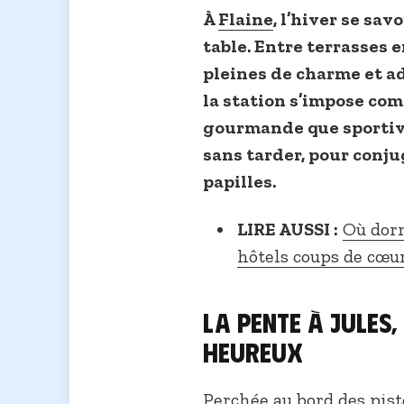
À
Flaine
, l’hiver se sav
table. Entre terrasses e
pleines de charme et a
la station s’impose co
gourmande que sportive.
sans tarder, pour conju
papilles.
LIRE AUSSI :
Où dorm
hôtels coups de cœu
La Pente à Jules,
heureux
Perchée au bord des pist