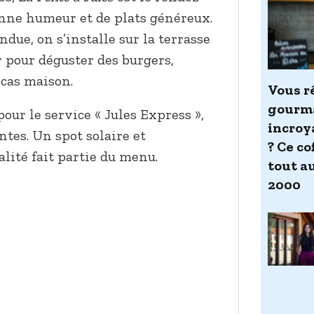
nne humeur et de plats généreux.
ue, on s’installe sur la terrasse
r pour déguster des burgers,
ncas maison.
Vous r
gourma
our le service « Jules Express »,
incroy
ntes. Un spot solaire et
? Ce c
alité fait partie du menu.
tout au
2000