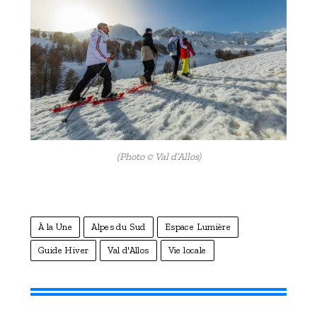
(Photo © Val d’Allos)
À la Une
Alpes du Sud
Espace Lumière
Guide Hiver
Val d'Allos
Vie locale