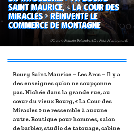
Saint Maurice, « La Cour des
Miracles » réinvente le
commerce de montagne
(Photo © Romain Boisaubert/Le Petit Montagnard)
Bourg Saint Maurice – Les Arcs
– Il y a
des enseignes qu’on ne soupçonne
pas. Nichée dans la grande rue, au
cœur du vieux Bourg, «
La Cour des
Miracles
» ne ressemble à aucune
autre. Boutique pour hommes, salon
de barbier, studio de tatouage, cabine