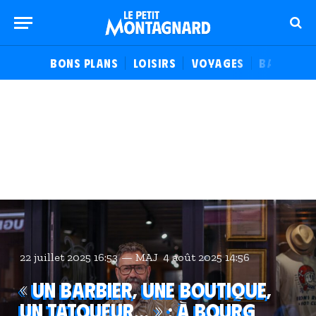
BONS PLANS
LOISIRS
VOYAGES
BALADES
22 juillet 2025 16:53
MAJ
4 août 2025 14:56
« Un barbier, une boutique,
un tatoueur… » : à Bourg