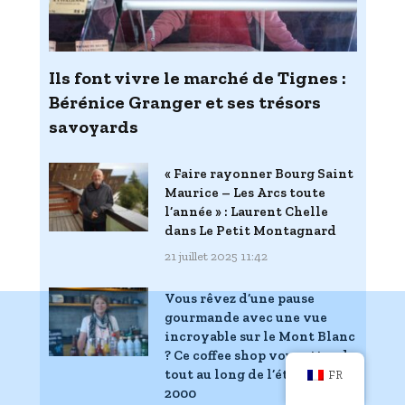
Ils font vivre le marché de Tignes :
Bérénice Granger et ses trésors
savoyards
« Faire rayonner Bourg Saint
Maurice – Les Arcs toute
l’année » : Laurent Chelle
dans Le Petit Montagnard
21 juillet 2025 11:42
Vous rêvez d’une pause
gourmande avec une vue
incroyable sur le Mont Blanc
? Ce coffee shop vous attend
tout au long de l’été à Arc
FR
2000