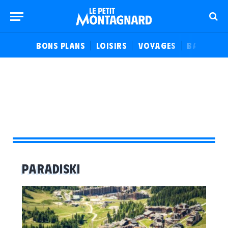
BONS PLANS
LOISIRS
VOYAGES
BALADES
PARADISKI