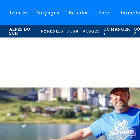
Loisirs
Voyages
Balades
Food
Immobi
ALPES DU
OÙ MANGER
OÙ
PYRÉNÉES
JURA
VOSGES
SUD
?
?