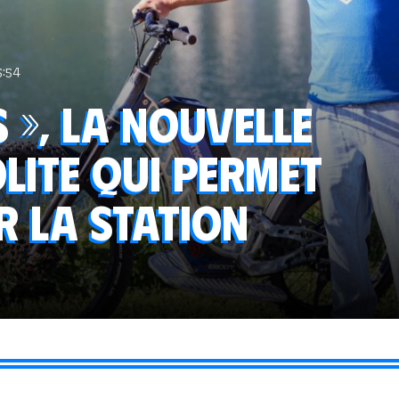
5:54
s », la nouvelle
olite qui permet
r la station