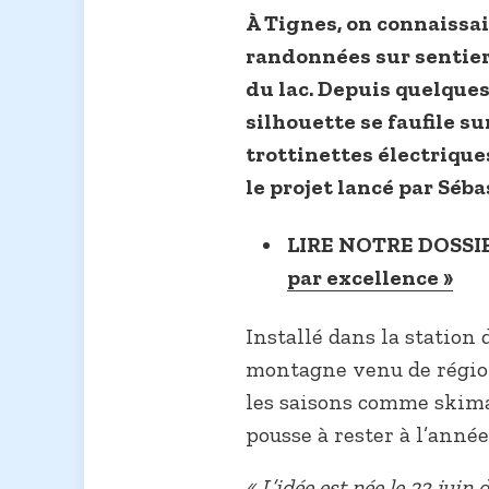
À Tignes, on connaissai
randonnées sur sentier
du lac. Depuis quelque
silhouette se faufile su
trottinettes électriques
le projet lancé par Séb
LIRE NOTRE DOSSI
par excellence »
Installé dans la station
montagne venu de régio
les saisons comme skima
pousse à rester à l’année
« L’idée est née le 23 juin 