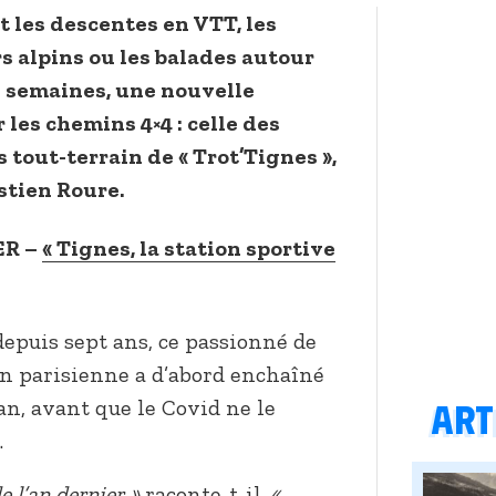
t les descentes en VTT, les
s alpins ou les balades autour
s semaines, une nouvelle
r les chemins 4×4 : celle des
 tout-terrain de « Trot’Tignes »,
astien Roure.
ER –
« Tignes, la station sportive
 depuis sept ans, ce passionné de
n parisienne a d’abord enchaîné
n, avant que le Covid ne le
Arti
.
de l’an dernier »
raconte-t-il.
«