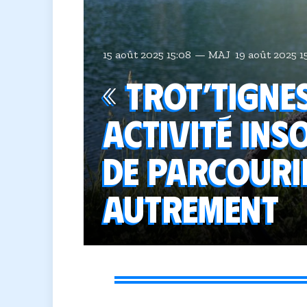
15 août 2025 15:08
MAJ
19 août 2025 1
« Trot’Tigne
activité ins
de parcouri
autrement