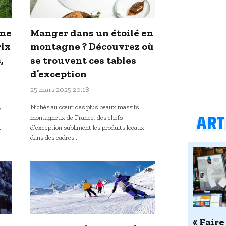
gne
Manger dans un étoilé en
rix
montagne ? Découvrez où
,
se trouvent ces tables
d’exception
25 mars 2025 20:18
,
Nichés au cœur des plus beaux massifs
Arti
montagneux de France, des chefs
…
d’exception subliment les produits locaux
dans des cadres…
« Faire