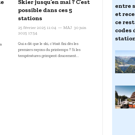
te
Skier jusqu’en mai ? C’est
entre 
possible dans ces 5
et rec
stations
ce res
25 février 2025 11:04
MAJ
30 juin
codes 
2025 17:54
station
Qui a dit que le ski, c’était fini dès les
la
premiers rayons du printemps ? Si les
températures grimpent doucement…