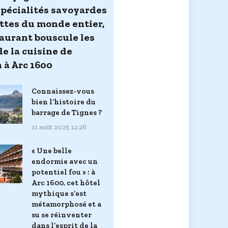
spécialités savoyardes
ettes du monde entier,
taurant bouscule les
de la cuisine de
 à Arc 1600
Connaissez-vous
bien l’histoire du
barrage de Tignes ?
11 août 2025 12:26
« Une belle
endormie avec un
potentiel fou » : à
Arc 1600, cet hôtel
mythique s’est
métamorphosé et a
su se réinventer
dans l’esprit de la