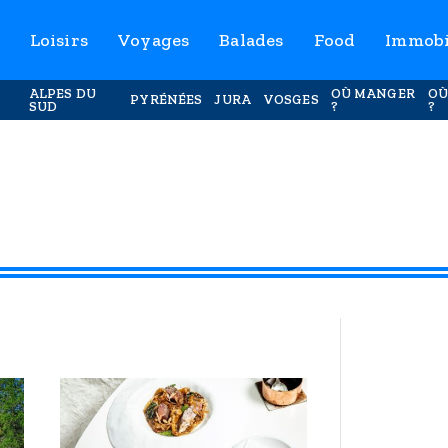
Loisirs
Voyages
Balades
Food
Immobi
ALPES DU
OÙ MANGER
OÙ
PYRÉNÉES
JURA
VOSGES
SUD
?
?