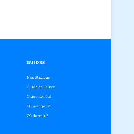
GUIDES
Nos Stations
Guide de l’hiver
Guide de l’été
Où manger ?
Où dormir ?