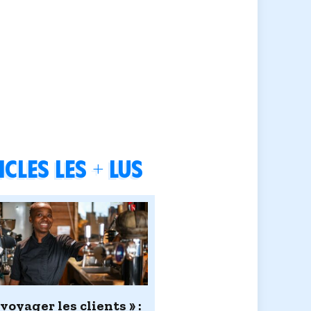
cles les + lus
 voyager les clients » :