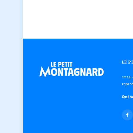
LE 
2023 -
reprod
Qui 
Fa