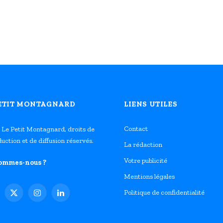
PETIT MONTAGNARD
LIENS UTILES
Contact
 Le Petit Montagnard, droits de
uction et de diffusion réservés.
La rédaction
Votre publicité
sommes-nous ?
Mentions légales
Politique de confidentialité
cebook
X
Instagram
LinkedIn
(Twitter)