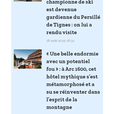
championne de ski
est devenue
gardienne du Persillé
de Tignes : on lui a
rendu visite
18 août 2025 18:32
« Une belle endormie
avec un potentiel
fou » : à Arc 1600, cet
hôtel mythique s’est
métamorphosé et a
su se réinventer dans
l’esprit de la
montagne