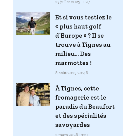
23 juillet 2025 11:27
Et si vous testiez le
« plus haut golf
d’Europe » ? Il se
trouve à Tignes au
milieu… Des
marmottes !
8 août 2025 20:46
À Tignes, cette
fromagerie est le
paradis du Beaufort
et des spécialités
savoyardes
2 mars 2026 14:21