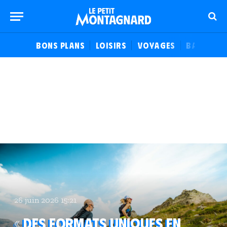
BONS PLANS
LOISIRS
VOYAGES
BALADES
26 juin 2026 15:21
« Des formats uniques en