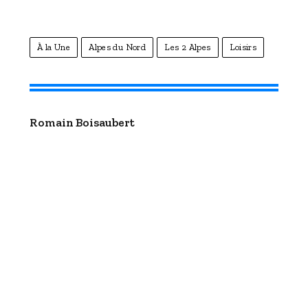
À la Une
Alpes du Nord
Les 2 Alpes
Loisirs
Romain Boisaubert