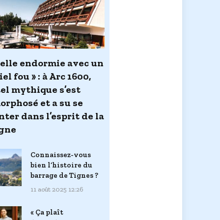
belle endormie avec un
el fou » : à Arc 1600,
tel mythique s’est
rphosé et a su se
ter dans l’esprit de la
gne
Connaissez-vous
bien l’histoire du
barrage de Tignes ?
11 août 2025 12:26
« Ça plaît