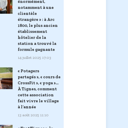
énormément,
notamment à une
clientèle
étrangère » : à Arc
1800, le plus ancien
établissement
hôtelier de la
station a trouvé la
formule gagnante
14 juillet 2025 17:03
« Potagers
partagés », « cours de
CrossFit », « yoga »…
À Tignes, comment
cette association
fait vivre le village
à l’année
13 août 2025 11:10