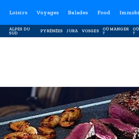
Loisirs
Voyages
Balades
Food
Immobi
ALPES DU
OÙ MANGER
OÙ
PYRÉNÉES
JURA
VOSGES
SUD
?
?