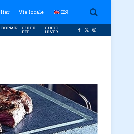
lier
Vie locale
EN
 DORMIR
GUIDE
GUIDE
ÉTÉ
HIVER
Facebook
X
Instagram
(Twitter)