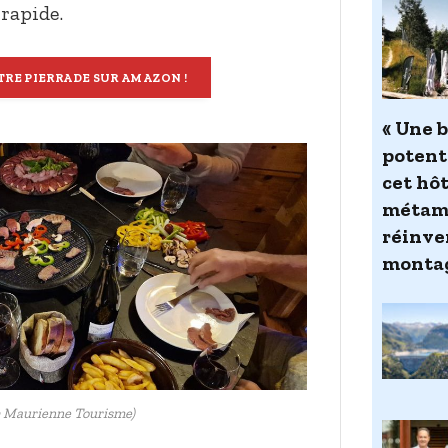
rapide.
RE PIERRADE SUR AMAZON !
« Une 
potenti
cet hô
métamo
réinven
monta
© Maurienne Tourisme)