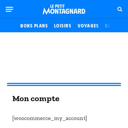
BONS PLANS
LOISIRS
VOYAGES
BALADES
Mon compte
[woocommerce_my_account]