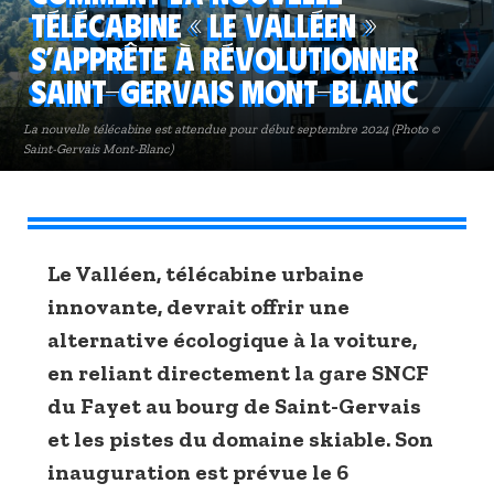
télécabine « Le Valléen »
s’apprête à révolutionner
Saint-Gervais Mont-Blanc
La nouvelle télécabine est attendue pour début septembre 2024 (Photo ©
Saint-Gervais Mont-Blanc)
Le Valléen, télécabine urbaine
innovante, devrait offrir une
alternative écologique à la voiture,
en reliant directement la gare SNCF
du Fayet au bourg de Saint-Gervais
et les pistes du domaine skiable. Son
inauguration est prévue le 6