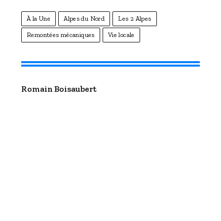
À la Une
Alpes du Nord
Les 2 Alpes
Remontées mécaniques
Vie locale
Romain Boisaubert