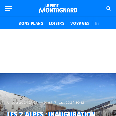
BONS PLANS
LOISIRS
VOYAGES
BALADES
6 juin 2024 15:23
MAJ
7 juin 2024 10:12
Les 2 Alpes : inauguration,