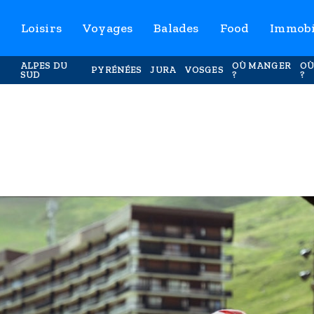
Loisirs
Voyages
Balades
Food
Immobi
ALPES DU
OÙ MANGER
OÙ
PYRÉNÉES
JURA
VOSGES
SUD
?
?