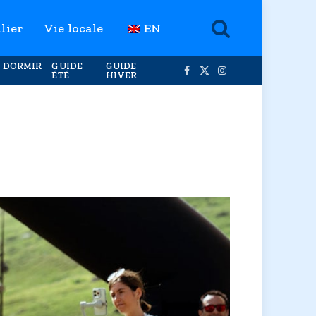
lier
Vie locale
EN
 DORMIR
GUIDE
GUIDE
ÉTÉ
HIVER
Facebook
X
Instagram
(Twitter)