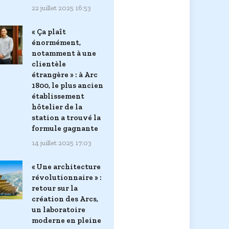
22 juillet 2025 16:53
« Ça plaît
énormément,
notamment à une
clientèle
étrangère » : à Arc
1800, le plus ancien
établissement
hôtelier de la
station a trouvé la
formule gagnante
14 juillet 2025 17:03
« Une architecture
révolutionnaire » :
retour sur la
création des Arcs,
un laboratoire
moderne en pleine