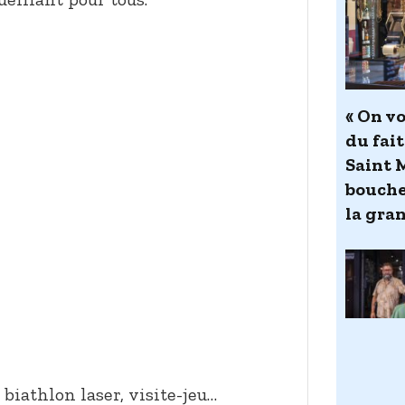
« On vo
du fait
Saint 
bouche
la gra
, biathlon laser, visite-jeu…