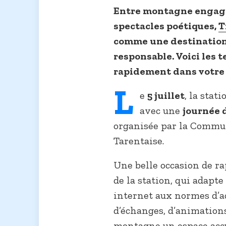
Entre montagne engagée
spectacles poétiques,
T
comme une destination
responsable. Voici les t
rapidement dans votre
L
e
5 juillet
, la stat
avec une
journée 
organisée par la Comm
Tarentaise.
Une belle occasion de r
de la station, qui adapte
internet aux normes d’ac
d’échanges, d’animations 
montagne un espace accu