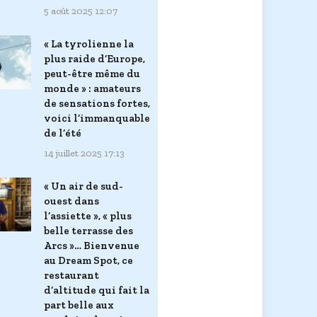
5 août 2025 12:07
« La tyrolienne la
plus raide d’Europe,
peut-être même du
monde » : amateurs
de sensations fortes,
voici l’immanquable
de l’été
14 juillet 2025 17:13
« Un air de sud-
ouest dans
l’assiette », « plus
belle terrasse des
Arcs »… Bienvenue
au Dream Spot, ce
restaurant
d’altitude qui fait la
part belle aux