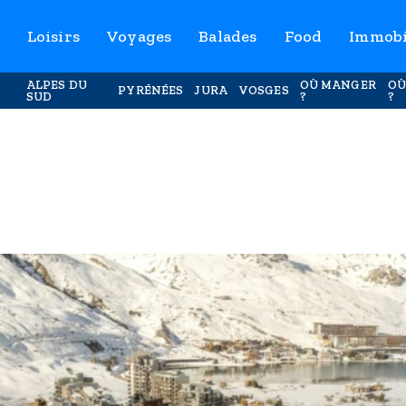
Loisirs
Voyages
Balades
Food
Immobi
ALPES DU
OÙ MANGER
OÙ
PYRÉNÉES
JURA
VOSGES
SUD
?
?