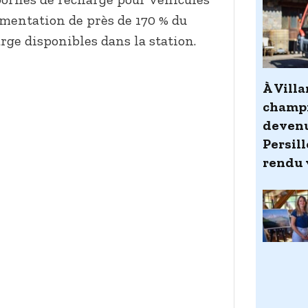
gmentation de près de 170 % du
ge disponibles dans la station.
À Vill
champi
devenu
Persill
rendu 