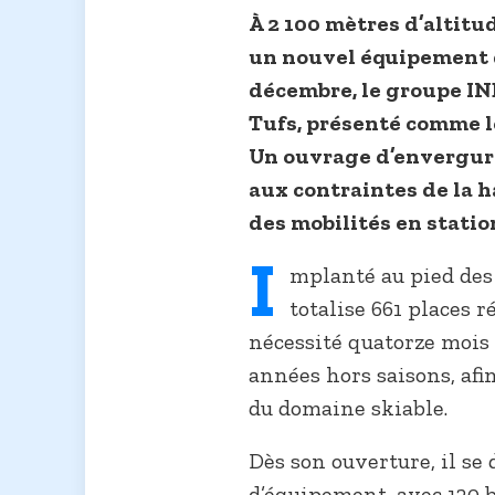
À 2 100 mètres d’altitu
un nouvel équipement 
décembre, le groupe I
Tufs, présenté comme l
Un ouvrage d’envergure
aux contraintes de la 
des mobilités en statio
I
mplanté au pied des 
totalise 661 places r
nécessité quatorze mois 
années hors saisons, af
du domaine skiable.
Dès son ouverture, il se
d’équipement, avec 120 