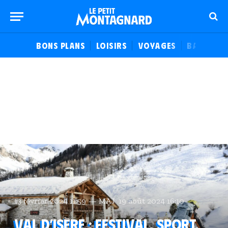
BONS PLANS
LOISIRS
VOYAGES
BALADES
13 février 2024 11:59
MAJ
19 août 2024 16:10
Val d’Isère : Festival, sport,