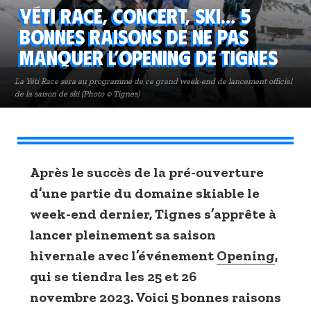
Yéti Race, concert, ski… 5
bonnes raisons de ne pas
manquer l’Opening de Tignes
La Yéti Race sera au programme de ce grand week-end de lancement officiel
de la saison de ski (Photo © Tignes)
Après le succès de la pré-ouverture
d’une partie du domaine skiable le
week-end dernier, Tignes s’apprête à
lancer pleinement sa saison
hivernale avec l’événement
Opening
,
qui se tiendra les 25 et 26
novembre 2023. Voici 5 bonnes raisons