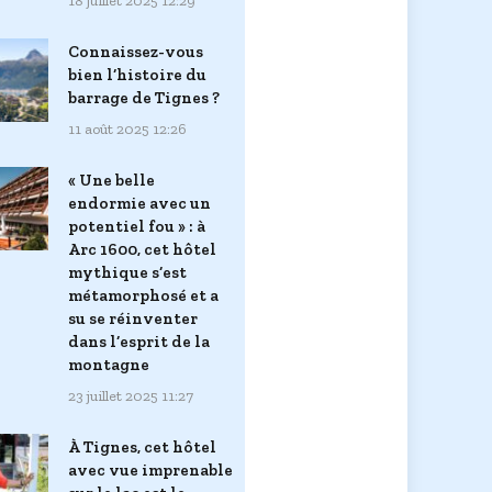
18 juillet 2025 12:29
Connaissez-vous
bien l’histoire du
barrage de Tignes ?
11 août 2025 12:26
« Une belle
endormie avec un
potentiel fou » : à
Arc 1600, cet hôtel
mythique s’est
métamorphosé et a
su se réinventer
dans l’esprit de la
montagne
23 juillet 2025 11:27
À Tignes, cet hôtel
avec vue imprenable