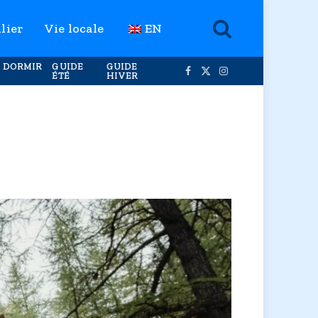
lier
Vie locale
EN
 DORMIR
GUIDE
GUIDE
ÉTÉ
HIVER
Facebook
X
Instagram
(Twitter)