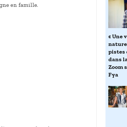
ne en famille.
« Une v
nature 
pistes 
dans l
Zoom s
Fya