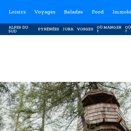
Loisirs
Voyages
Balades
Food
Immobi
ALPES DU
OÙ MANGER
OÙ
PYRÉNÉES
JURA
VOSGES
SUD
?
?