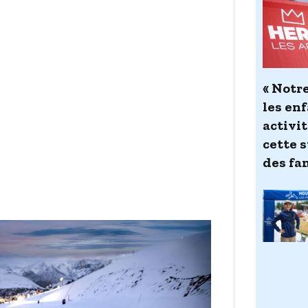
« Notre
les enf
activit
cette s
des fa