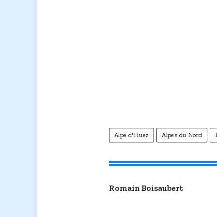
Alpe d'Huez
Alpes du Nord
Romain Boisaubert