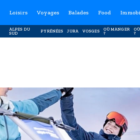
Loisirs
Voyages
Balades
Food
Immobi
ALPES DU
OÙ MANGER
OÙ
PYRÉNÉES
JURA
VOSGES
SUD
?
?