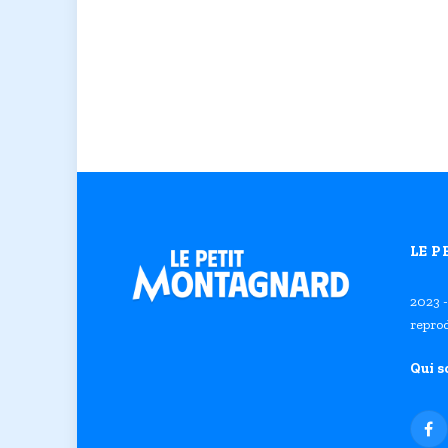
LE 
2023 -
reprod
Qui 
Fa