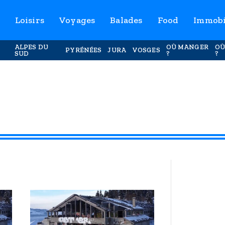
Loisirs
Voyages
Balades
Food
Immobi
ALPES DU
OÙ MANGER
OÙ
PYRÉNÉES
JURA
VOSGES
SUD
?
?