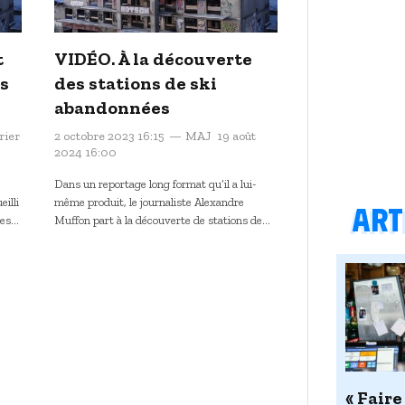
t
VIDÉO. À la découverte
s
des stations de ski
abandonnées
rier
2 octobre 2023 16:15
MAJ
19 août
2024 16:00
Dans un reportage long format qu’il a lui-
eilli
même produit, le journaliste Alexandre
Arti
ces…
Muffon part à la découverte de stations de…
« Faire