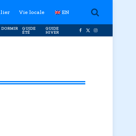
lier
Vie locale
EN
 DORMIR
GUIDE
GUIDE
ÉTÉ
HIVER
Facebook
X
Instagram
(Twitter)