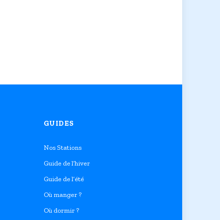
GUIDES
Nos Stations
Guide de l’hiver
Guide de l’été
Où manger ?
Où dormir ?