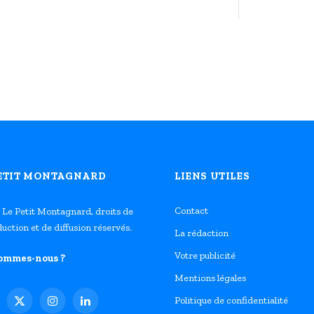
PETIT MONTAGNARD
LIENS UTILES
Contact
 Le Petit Montagnard, droits de
uction et de diffusion réservés.
La rédaction
Votre publicité
sommes-nous ?
Mentions légales
Politique de confidentialité
cebook
X
Instagram
LinkedIn