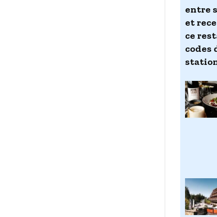
entre 
et rec
ce res
codes 
station