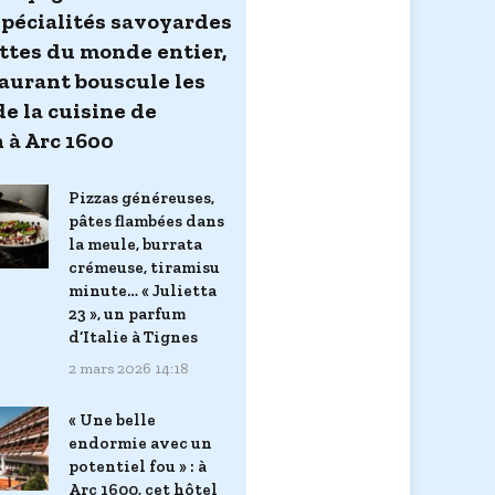
spécialités savoyardes
ettes du monde entier,
taurant bouscule les
de la cuisine de
 à Arc 1600
Pizzas généreuses,
pâtes flambées dans
la meule, burrata
crémeuse, tiramisu
minute… « Julietta
23 », un parfum
d’Italie à Tignes
2 mars 2026 14:18
« Une belle
endormie avec un
potentiel fou » : à
Arc 1600, cet hôtel