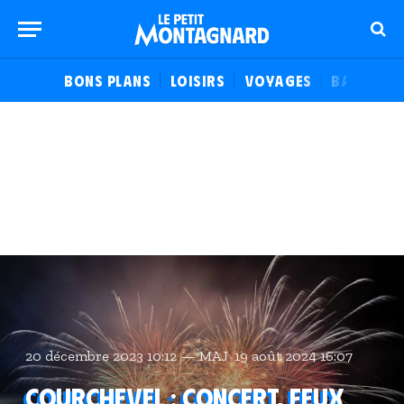
BONS PLANS
LOISIRS
VOYAGES
BALADES
20 décembre 2023 10:12
MAJ
19 août 2024 16:07
Courchevel : Concert, feux