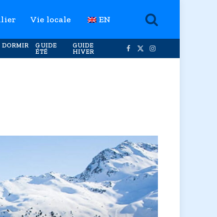
lier
Vie locale
EN
 DORMIR
GUIDE
GUIDE
ÉTÉ
HIVER
Facebook
X
Instagram
(Twitter)