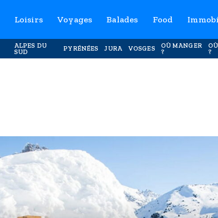
Loisirs
Voyages
Balades
Food
Immobi
ALPES DU
OÙ MANGER
OÙ
PYRÉNÉES
JURA
VOSGES
SUD
?
?