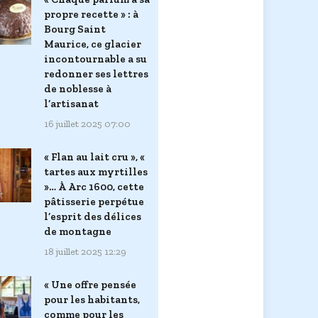
propre recette » : à
Bourg Saint
Maurice, ce glacier
incontournable a su
redonner ses lettres
de noblesse à
l’artisanat
16 juillet 2025 07:00
« Flan au lait cru », «
tartes aux myrtilles
»… À Arc 1600, cette
pâtisserie perpétue
l’esprit des délices
de montagne
18 juillet 2025 12:29
« Une offre pensée
pour les habitants,
comme pour les