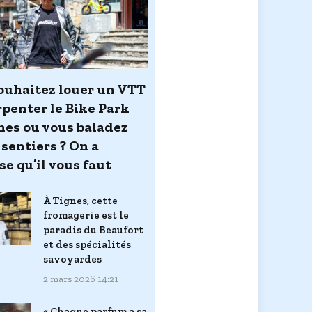
ouhaitez louer un VTT
rpenter le Bike Park
nes ou vous baladez
 sentiers ? On a
se qu’il vous faut
À Tignes, cette
fromagerie est le
paradis du Beaufort
et des spécialités
savoyardes
2 mars 2026 14:21
« Chaque parfum a sa