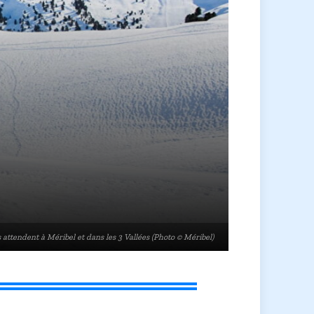
ttendent à Méribel et dans les 3 Vallées (Photo © Méribel)