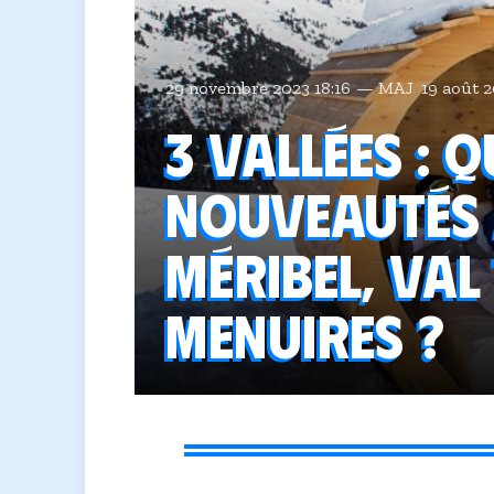
29 novembre 2023 18:16
MAJ
19 août 2
3 Vallées : 
nouveautés 
Méribel, Val
Menuires ?