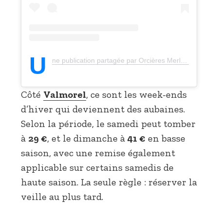
U
ne publication partagée par Orcières Merlette • Station de montagne Hautes-Alpes ⛷️ (@orcieresmerlette)
Côté
Valmorel
, ce sont les week-ends
d’hiver qui deviennent des aubaines.
Selon la période, le samedi peut tomber
à
29 €
, et le dimanche à
41 €
en basse
saison, avec une remise également
applicable sur certains samedis de
haute saison. La seule règle : réserver la
veille au plus tard.