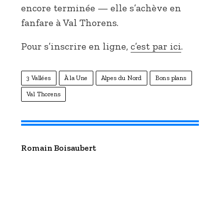
encore terminée — elle s’achève en
fanfare à Val Thorens.
Pour s’inscrire en ligne,
c’est par ici
.
3 Vallées
À la Une
Alpes du Nord
Bons plans
Val Thorens
Romain Boisaubert