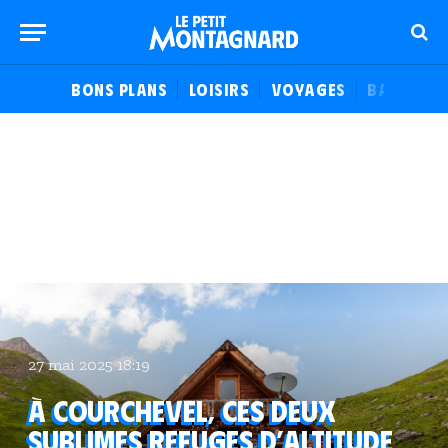
BONS PLANS
LOISIRS
VOYAGES
BALADES
27 mai 2025 18:19
À Courchevel, ces deux
sublimes refuges d’altitude