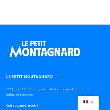
LE PETIT MONTAGNARD
2023 - Le Petit Montagnard, droits de reproduction et de
diffusion réservés.
FR
Qui sommes-nous ?