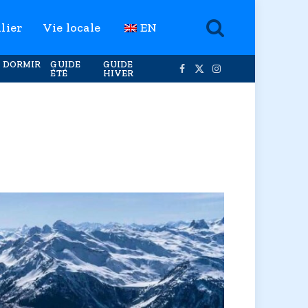
lier
Vie locale
EN
 DORMIR
GUIDE
GUIDE
ÉTÉ
HIVER
Facebook
X
Instagram
(Twitter)