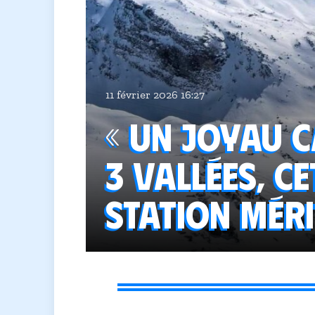
11 février 2026 16:27
« Un joyau c
3 Vallées, ce
station méri