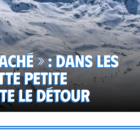
aché » : dans les
tte petite
te le détour