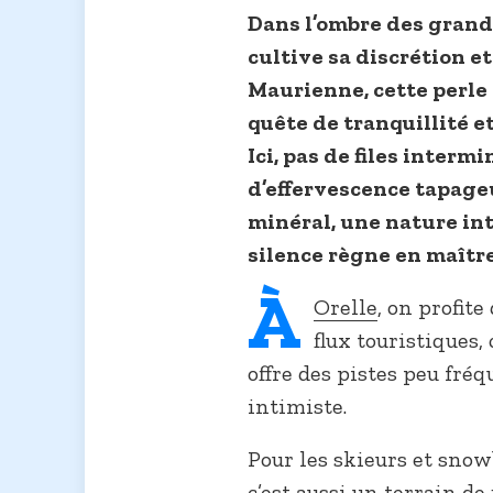
Dans l’ombre des grande
cultive sa discrétion e
Maurienne, cette perle
quête de tranquillité e
Ici, pas de files inter
d’effervescence tapageu
minéral, une nature in
silence règne en maître
À
Orelle
, on profit
flux touristiques
offre des pistes peu fré
intimiste.
Pour les skieurs et snow
c’est aussi un terrain de