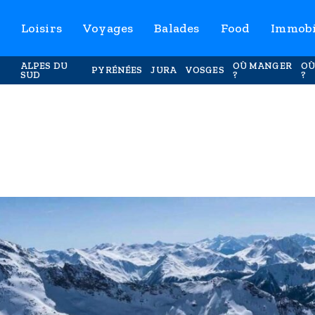
Loisirs
Voyages
Balades
Food
Immobi
ALPES DU
OÙ MANGER
OÙ
PYRÉNÉES
JURA
VOSGES
SUD
?
?