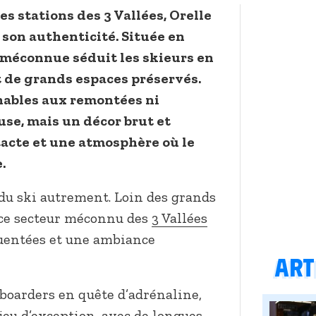
s stations des 3 Vallées, Orelle
t son authenticité. Située en
 méconnue séduit les skieurs en
t de grands espaces préservés.
minables aux remontées ni
se, mais un décor brut et
tacte et une atmosphère où le
.
e du ski autrement. Loin des grands
, ce secteur méconnu des
3 Vallées
quentées et une ambiance
Arti
boarders en quête d’adrénaline,
 jeu d’exception, avec de longues