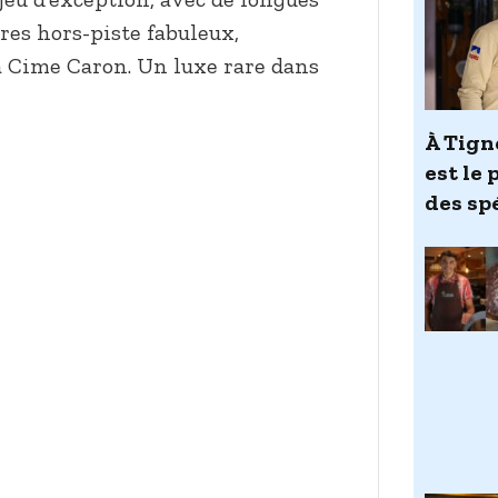
ires hors-piste fabuleux,
 Cime Caron. Un luxe rare dans
À Tign
est le 
des sp