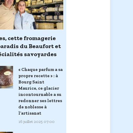
es, cette fromagerie
paradis du Beaufort et
écialités savoyardes
« Chaque parfum a sa
propre recette » : à
Bourg Saint
Maurice, ce glacier
incontournable a su
redonner ses lettres
de noblesse à
l’artisanat
16 juillet 2025 07:00