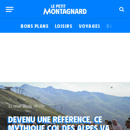
BONS PLANS
LOISIRS
VOYAGES
BALADES
21 mai 2025 18:00
Devenu une référence, ce
mythique col des Alpes va