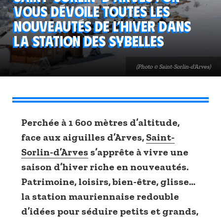
vous dévoile toutes les
nouveautés de l’hiver dans
la station des Sybelles
(Photo © Saint-Sorlin-d'Arves)
Perchée à 1 600 mètres d’altitude,
face aux aiguilles d’Arves,
Saint-
Sorlin-d’Arves
s’apprête à vivre une
saison d’hiver riche en nouveautés.
Patrimoine, loisirs, bien-être, glisse…
la station mauriennaise redouble
d’idées pour séduire petits et grands,