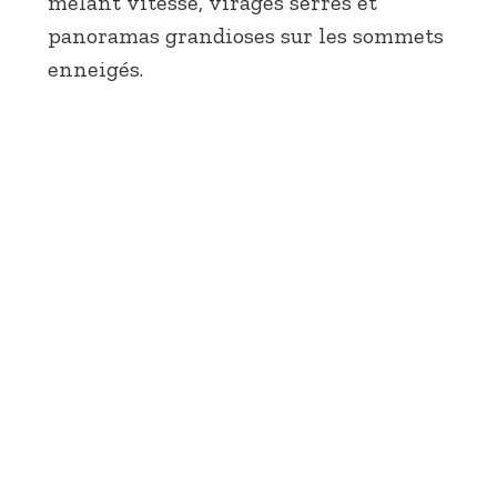
mêlant vitesse, virages serrés et
panoramas grandioses sur les sommets
enneigés.